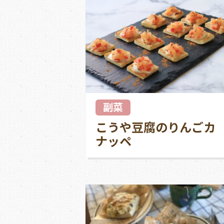
副菜
こうや豆腐のりんごカ
ナッペ