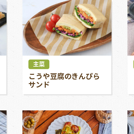
主菜
こうや豆腐のきんぴら
サンド