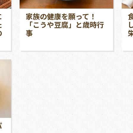
に
家族の健康を願って！
た
「こうや豆腐」と歳時行
の
事
パ